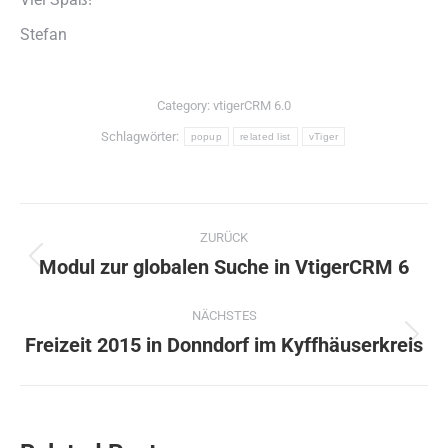
Stefan
Category:
vtigerCRM 6.0
Schlagwörter:
popup
related list
vTiger
Kommentarnavigation
ZURÜCK
Modul zur globalen Suche in VtigerCRM 6
Vorheriger
Beitrag:
NÄCHSTES
Freizeit 2015 in Donndorf im Kyffhäuserkreis
Nächster
Beitrag: