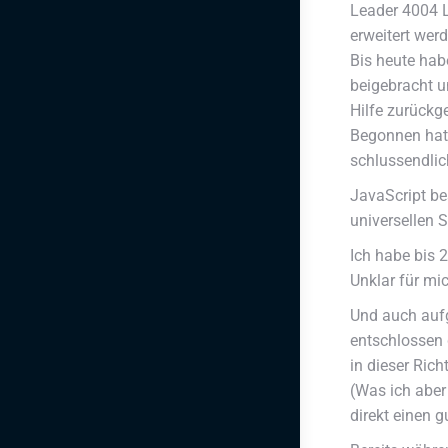
Leader 4004 L
erweitert wer
Bis heute hab
beigebracht u
Hilfe zurückge
Begonnen hat 
schlussendlic
JavaScript be
universellen S
Ich habe bis 
Unklar für mi
Und auch aufg
entschlossen 
in dieser Rich
(Was ich aber
direkt einen 