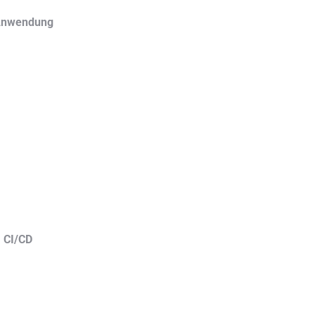
 Anwendung
. CI/CD