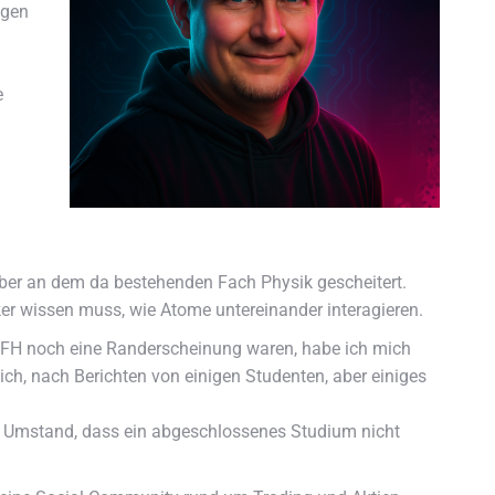
ngen
e
 aber an dem da bestehenden Fach Physik gescheitert.
ker wissen muss, wie Atome untereinander interagieren.
 FH noch eine Randerscheinung waren, habe ich mich
h, nach Berichten von einigen Studenten, aber einiges
der Umstand, dass ein abgeschlossenes Studium nicht