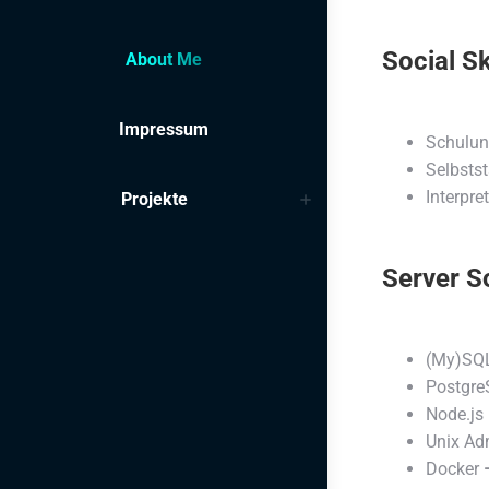
Social Sk
About Me
Impressum
Schulun
Selbsts
Interpre
Projekte
Server S
(My)SQ
Postgr
Node.js
Unix Adm
Docker
–