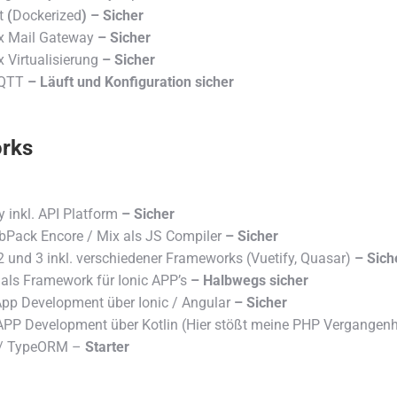
t
(
Dockerized
) – Sicher
 Mail Gateway
– Sicher
 Virtualisierung
– Sicher
QTT
– Läuft und Konfiguration sicher
rks
 inkl. API Platform
– Sicher
ebPack Encore / Mix als JS Compiler
– Sicher
 und 3 inkl. verschiedener Frameworks (Vuetify, Quasar)
– Sich
 als Framework für Ionic APP’s
– Halbwegs sicher
App Development über Ionic / Angular
– Sicher
APP Development über Kotlin (Hier stößt meine PHP Vergangenhe
 / TypeORM –
Starter