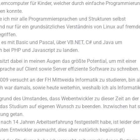
erncomputer für Kinder, welcher durch einfache Programmieru
den konnte.
e ich mir alle Programmiersprachen und Strukturen selbst
nd nur für ein grundsätzliches Verständnis von Linux auf fremd
griffen.
es mit Basic und Pascal, über VB.NET, C# und Java um
h bei PHP und Javascript zu landen.
sitzt dabei in meinen Augen das größte Potential, um mit einer
prache auf Client sowie Server effiziente Software zu schreiben.
2009 versucht an der FH Mittweida Informatik zu studieren, bin
ch war damals, sowie heute weiterhin, weshalb ich als Informati
rund des Umstandes, dass Webentwickler zu dieser Zeit an der
das Studium auf eigenen Wunsch zu beenden. Inzwischen hat sic
tung getan.
 nach 14 Jahren Arbeitserfahrung festgestellt habe, ist leider 
guten Entwickler ausmacht, dies aber natürlich begünstigt)