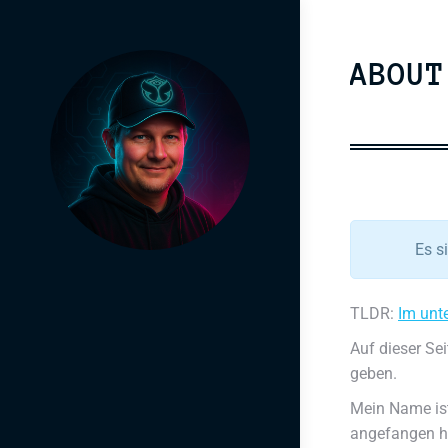
ABOUT
Es s
TLDR:
Im unte
Auf dieser Sei
geben.
Mein Name is
angefangen h