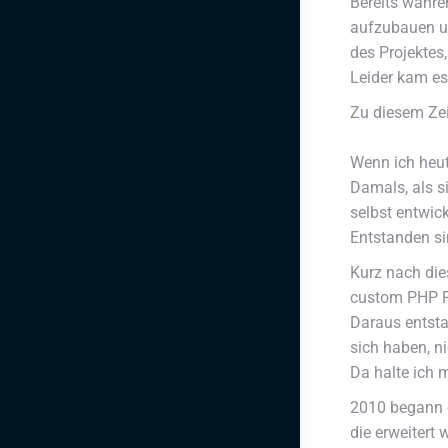
Bereits währe
aufzubauen un
des Projektes
Leider kam es
Zu diesem Zei
Wenn ich heut
Damals, als s
selbst entwic
Entstanden si
Kurz nach die
custom PHP F
Daraus entsta
sich haben, n
Da halte ich 
2010 begann d
die erweitert 