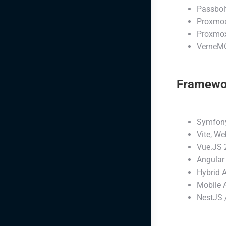
Passbol
Proxmox
Proxmox
VerneM
Framewo
Symfony
Vite, W
Vue.JS 2
Angular
Hybrid 
Mobile 
NestJS