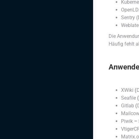
Kuberne
OpenLDA
Sentry 
Weblate
Die Anwendung
Häufig fehlt 
Anwende
XWiki
(
D
Seafile
(
Gitlab
(
Mailcow
Piwik
– 
Vtiger
Matrix.