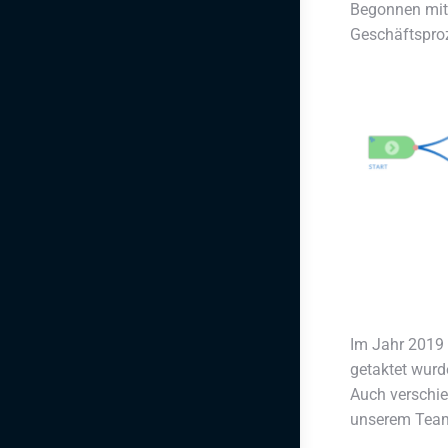
Begonnen mit 
Geschäftsproz
Im Jahr 2019 
getaktet wurd
Auch verschie
unserem Team 