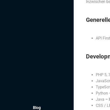
Inzwischen be
Generell
API Fir
Develop
PHP 5, 7
JavaScr
TypeScr
Python
–
Java
– I
CSS / L
Blog