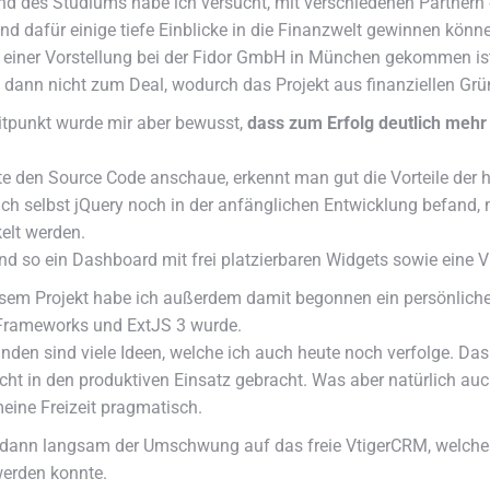
nd des Studiums habe ich versucht,
mit verschiedenen Partnern
d dafür einige tiefe Einblicke in die Finanzwelt gewinnen könn
, einer Vorstellung bei der Fidor GmbH in München gekommen is
 dann nicht zum Deal, wodurch das Projekt aus finanziellen Grü
tpunkt wurde mir aber bewusst,
dass zum Erfolg deutlich mehr 
e den Source Code anschaue, erkennt man gut die Vorteile de
ich selbst jQuery noch in der anfänglichen Entwicklung befand,
kelt werden.
nd so ein Dashboard mit frei platzierbaren Widgets sowie eine 
sem Projekt habe ich außerdem damit begonnen ein persönliche 
rameworks und ExtJS 3 wurde.
nden sind viele Ideen, welche ich auch heute noch verfolge. Das 
icht in den produktiven Einsatz gebracht. Was aber natürlich a
meine Freizeit pragmatisch.
ann langsam der Umschwung auf das freie VtigerCRM, welches d
werden konnte.