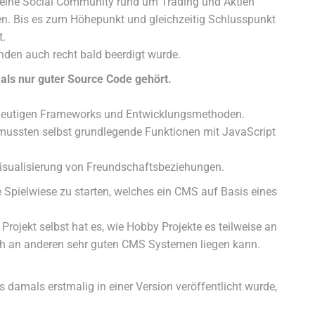
 eine Social Community rund um Trading und Aktien
en. Bis es zum Höhepunkt und gleichzeitig Schlusspunkt
t.
nden auch recht bald beerdigt wurde.
als nur guter Source Code gehört.
r heutigen Frameworks und Entwicklungsmethoden.
 mussten selbst grundlegende Funktionen mit JavaScript
Visualisierung von Freundschaftsbeziehungen.
Spielwiese zu starten, welches ein CMS auf Basis eines
Projekt selbst hat es, wie Hobby Projekte es teilweise an
uch an anderen sehr guten CMS Systemen liegen kann.
amals erstmalig in einer Version veröffentlicht wurde,