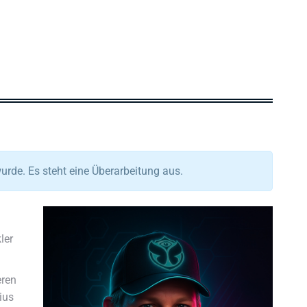
wurde. Es steht eine Überarbeitung aus.
ler
eren
ius