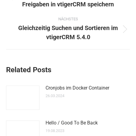
Freigaben in vtigerCRM speichern
Beitrag:
NÄCHSTES
Gleichzeitig Suchen und Sortieren im
Nächster
vtigerCRM 5.4.0
Beitrag:
Related Posts
Cronjobs im Docker Container
26.03.2024
Hello / Good To Be Back
19.08.2023