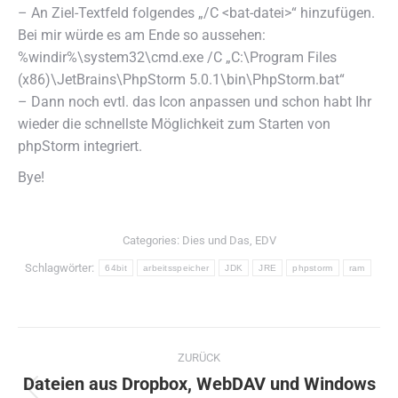
– An Ziel-Textfeld folgendes „/C <bat-datei>“ hinzufügen.
Bei mir würde es am Ende so aussehen:
%windir%\system32\cmd.exe /C „C:\Program Files
(x86)\JetBrains\PhpStorm 5.0.1\bin\PhpStorm.bat“
– Dann noch evtl. das Icon anpassen und schon habt Ihr
wieder die schnellste Möglichkeit zum Starten von
phpStorm integriert.
Bye!
Categories:
Dies und Das
,
EDV
Schlagwörter:
64bit
arbeitsspeicher
JDK
JRE
phpstorm
ram
Kommentarnavigation
ZURÜCK
Dateien aus Dropbox, WebDAV und Windows
Vorheriger