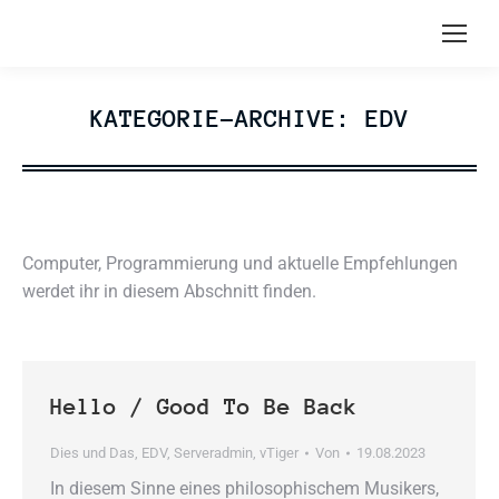
KATEGORIE-ARCHIVE:
EDV
Computer, Programmierung und aktuelle Empfehlungen
werdet ihr in diesem Abschnitt finden.
Hello / Good To Be Back
Dies und Das
,
EDV
,
Serveradmin
,
vTiger
Von
19.08.2023
In diesem Sinne eines philosophischem Musikers,