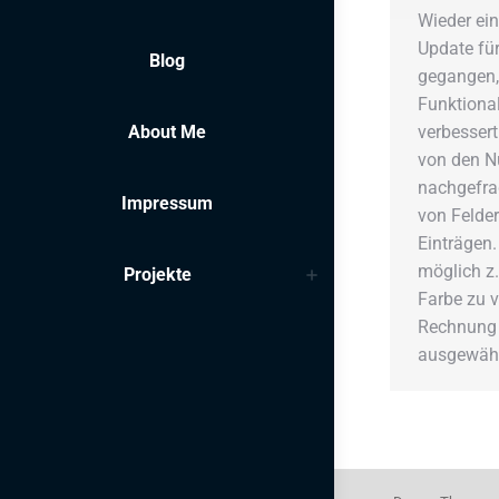
Wieder ein
Update für
Blog
gegangen,
Funktiona
About Me
verbessert
von den N
nachgefrag
Impressum
von Felder
Einträgen.
möglich z.
Projekte
Farbe zu 
Rechnung 
ausgewäh