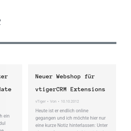
R
zer
Neuer Webshop für
date
vtigerCRM Extensions
vTiger
Von
10.10.2012
Heute ist er endlich online
h ein
gegangen und ich möchte hier nur
dul
eine kurze Notiz hinterlassen: Unter
ne