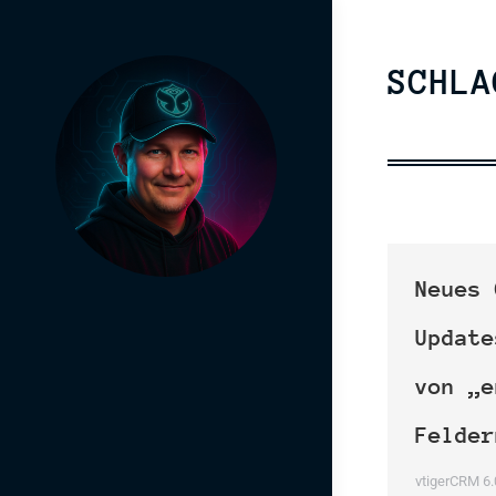
SCHL
Neues 
Update
von „e
Felder
vtigerCRM 6.