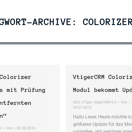
AGWORT-ARCHIVE:
COLORIZE
Colorizer
VtigerCRM Colori
s mit Prüfung
Modul bekommt Up
ntfernten
EDV
,
vTiger
,
vtigerCRM 6.0
Von
29.07.2015
n“
Hallo Leser, Heute möchte ic
größeres Update für das Mo
0
Von
02.08.2016
vorstellen, mit welchem mei