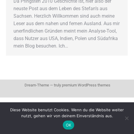
Da Pfingsten 2010 Geschichte ist, hier also der
neuste Post aus dem Leben des Stefan’s aus
Sachsen. Herzlich Willkommen sind auch meine
Leser aus dem nahen und fernen Ausland. Aus mir
unerfindlichen Gründen meint mein Analyse-Tool,
dass Nutzer aus USA, Indien, Polen und Südafrika
mein Blog besuchen. Ich…
Dream-Theme — truly
premium WordPress themes
Diese Website benutzt Cookies. Wenn du die Website weiter
nutzt, gehen wir von deinem Einverständnis aus.
OK