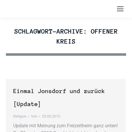
SCHLAGWORT-ARCHIVE:
OFFENER
KREIS
Einmal Jonsdorf und zurück
[Update]
Religion
Von
25.05.2010
Update mit Meinung zum Freizeitheim ganz unten!