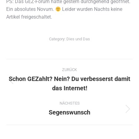
PS: Das GEZ-Forum hatte gestern durchgehend geöffnet.
Ein absolutes Novum.
Leider wurden Nachts keine
Artikel freigeschaltet.
Category:
Dies und Das
Kommentarnavigation
ZURÜCK
Schon GEZahlt? Nein? Du verbesserst damit
Vorheriger
das Internet!
Beitrag:
NÄCHSTES
Segenswunsch
Nächster
Beitrag: