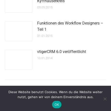
Kyffhäuserkreis
03.05.2015
Funktionen des Workflow Designers –
Teil 1
31.01.2015
vtigerCRM 6.0 veröffentlicht
10.01.2014
Diese Website benutzt Cookies. Wenn du die Website weiter
nutzt, gehen wir von deinem Einverständnis aus.
Dream-Theme — truly
premium WordPress themes
OK