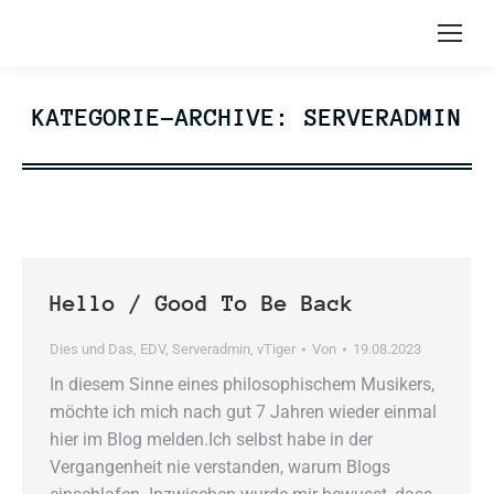
KATEGORIE-ARCHIVE:
SERVERADMIN
Hello / Good To Be Back
Dies und Das
,
EDV
,
Serveradmin
,
vTiger
Von
19.08.2023
In diesem Sinne eines philosophischem Musikers,
möchte ich mich nach gut 7 Jahren wieder einmal
hier im Blog melden.Ich selbst habe in der
Vergangenheit nie verstanden, warum Blogs