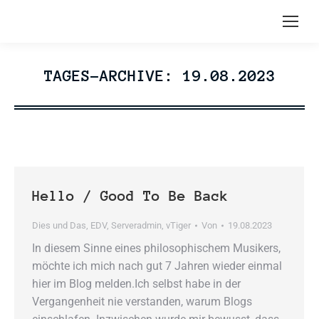
TAGES-ARCHIVE:
19.08.2023
Hello / Good To Be Back
Dies und Das
,
EDV
,
Serveradmin
,
vTiger
Von
19.08.2023
In diesem Sinne eines philosophischem Musikers,
möchte ich mich nach gut 7 Jahren wieder einmal
hier im Blog melden.Ich selbst habe in der
Vergangenheit nie verstanden, warum Blogs